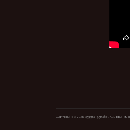
COPYRIGHT © 2026 ᲡᲢᲣᲓᲘᲐ "ᲒᲣᲗᲐᲜᲘ". ALL RIGHTS