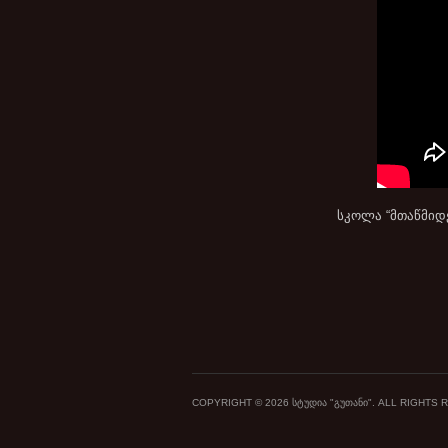
სკოლა “მთაწმიდ
COPYRIGHT © 2026 ᲡᲢᲣᲓᲘᲐ "ᲒᲣᲗᲐᲜᲘ". ALL RIGHTS