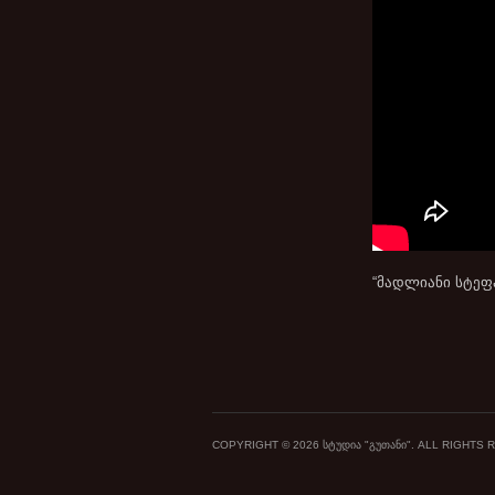
“მადლიანი სტეფ
COPYRIGHT © 2026 ᲡᲢᲣᲓᲘᲐ "ᲒᲣᲗᲐᲜᲘ". ALL RIGHTS